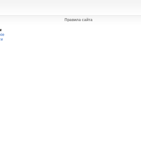
Правила сайта
м
kie
ти